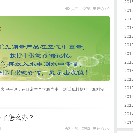
20
人气：4278
评论：0
20
20
20
20
20
20
20
20
20
20
的客户来说，在日常生产过程当中，测试塑料材料，塑料制
20
20
20
坏了怎么办？
20
计
人气：3062
评论：0