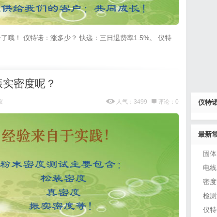
哦！ 仪特诺：涨多少？ 快递：三日退费率1.5%。 仪特
振实密度呢？
仪
人气：3499
评论：0
仪特
最新常
固体
电线
密度
检测
仪特