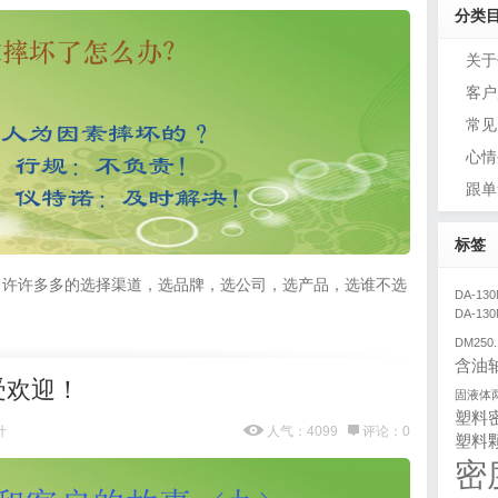
分类
关于
客户
常见
心情
跟单
标签
了许许多多的选择渠道，选品牌，选公司，选产品，选谁不选
DA-130
DA-1
DM250.
含油
受欢迎！
固液体
塑料
计
人气：4099
评论：0
塑料
密