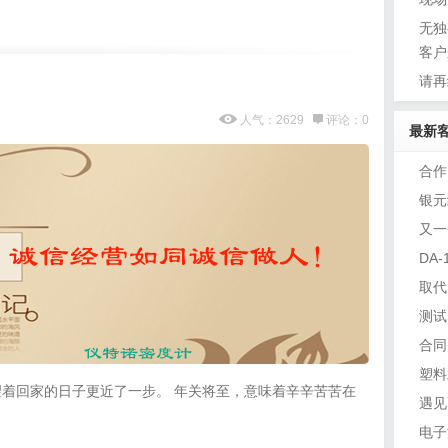
无独
客户
！
请再
人气：2629
评论：0
最新
合作
银元
又一
DA
取代
测试
合同
塑料
着回家的日子更近了一步。 年关将至，意味着辛辛苦苦在
遇见
电子