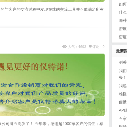
如何
常的与客户的交流过程中发现在线的交流工具并不能满足所有
什么
哪种
密度
密度
人气：4693
评论：0
最新
测香
我们
务！
我也
难怪
便携
AP
石家
限公司满五周岁了！ 五年来，感谢超2000家客户的信任；感
现场