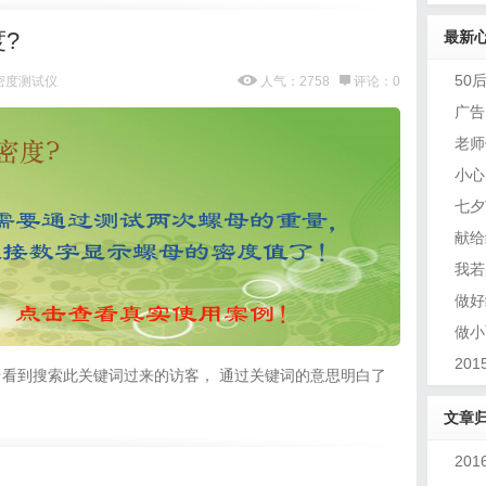
?
最新
50
密度测试仪
人气：2758
评论：0
广告
老师
小心
七夕
献给
我若
做好
做小
20
看到搜索此关键词过来的访客， 通过关键词的意思明白了
文章
20