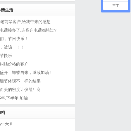
王工
心情生活
后老前辈客户,给我带来的感想
电话接多了,连客户电话都错过?
们，节日快乐！
，被骗！！！
节快乐！
纠结价格的客户
盛开，蝴蝶自来，继续加油！
细节体现不一样的结果
而美的密度计仪器厂商
15年,下半年,加油
归档
16年六月