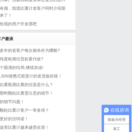
有偶，线缆比重计老客户同时介绍新
来了！
给我的用户开发票吧
客户趣谈
多年的老客户每次都杀价为哪般?
纯度检测仪货款要代收?
个圆满的结局,继续加油!
-130N便携式密度计的发货曲折路！
比重瓶测比重的仪器是什么？
塑料颗粒比重需注意的细节！
的细节问题！
在线咨询
颗粒比重计客户一举多得？
更好的仪特诺！
陈振兴经理
波美比重计越来越受欢迎！
谢工