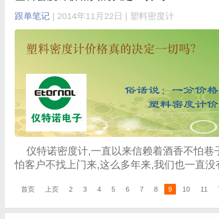
跟单笔记
| 2014年11月22日 |
塑料密度计
仪特诺密度计,一直以来信赖着酒香不怕巷子
怕客户不找上门来,这么多年来,我们也一直
首页
上页
2
3
4
5
6
7
8
9
10
11